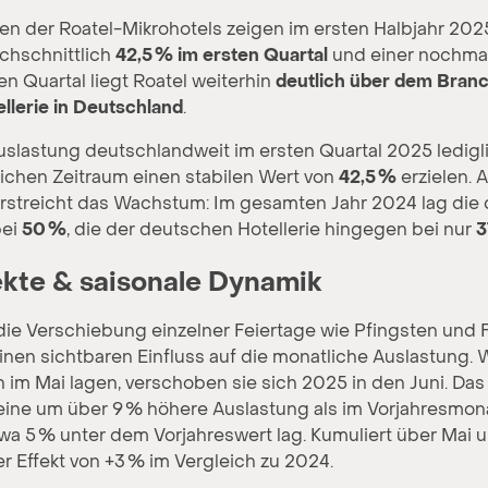
en der Roatel-Mikrohotels zeigen im ersten Halbjahr 2025
rchschnittlich
42,5 % im ersten Quartal
und einer nochma
n Quartal liegt Roatel weiterhin
deutlich über dem Bran
llerie in Deutschland
.
slastung deutschlandweit im ersten Quartal 2025 ledig
eichen Zeitraum einen stabilen Wert von
42,5 %
erzielen. 
erstreicht das Wachstum: Im gesamten Jahr 2024 lag die 
bei
50 %
, die der deutschen Hotellerie hingegen bei nur
3
ekte & saisonale Dynamik
die Verschiebung einzelner Feiertage wie Pfingsten und 
inen sichtbaren Einfluss auf die monatliche Auslastung.
im Mai lagen, verschoben sie sich 2025 in den Juni. Das 
eine um über 9 % höhere Auslastung als im Vorjahresmona
wa 5 % unter dem Vorjahreswert lag. Kumuliert über Mai u
r Effekt von +3 % im Vergleich zu 2024.