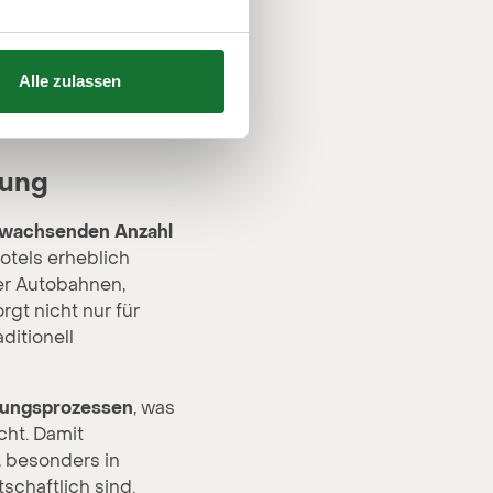
Alle zulassen
06.2025
tung
h wachsenden Anzahl
hotels erheblich
her Autobahnen,
rgt nicht nur für
aditionell
hungsprozessen
, was
cht. Damit
e, besonders in
chaftlich sind.