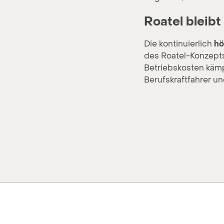
Roatel bleib
Die kontinuierlich
hö
des Roatel-Konzepts
Betriebskosten kämp
Berufskraftfahrer und