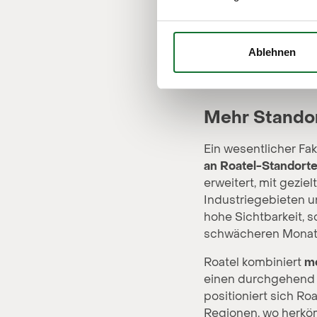
Ablehnen
Grafik mit Auslastun
Mehr Standor
Ein wesentlicher Fakt
an Roatel-Standort
erweitert, mit gezi
Industriegebieten un
hohe Sichtbarkeit, 
schwächeren Monate
Roatel kombiniert
mo
einen durchgehend di
positioniert sich Ro
Regionen, wo herköm