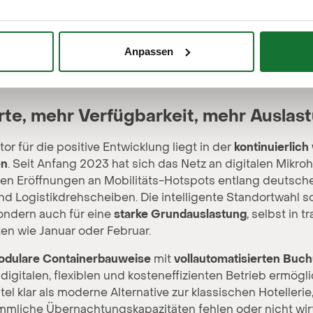
Anpassen
gszahlen und Hotelleriedurchschnitt in Deutschland von 08.2023–
te, mehr Verfügbarkeit, mehr Auslas
or für die positive Entwicklung liegt in der
kontinuierlic
en
. Seit Anfang 2023 hat sich das Netz an digitalen Mikro
elten Eröffnungen an Mobilitäts-Hotspots entlang deutsc
d Logistikdrehscheiben. Die intelligente Standortwahl so
sondern auch für eine
starke Grundauslastung
, selbst in tr
n wie Januar oder Februar.
dulare Containerbauweise
mit
vollautomatisierten Buc
gitalen, flexiblen und kosteneffizienten Betrieb ermögli
atel klar als moderne Alternative zur klassischen Hotelleri
mliche Übernachtungskapazitäten fehlen oder nicht wirts