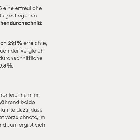
 eine erfreuliche
ls gestiegenen
chendurchschnitt
lich
29,1 %
erreichte,
Auch der Vergleich
durchschnittliche
7,3 %
.
Fronleichnam im
 Während beide
führte dazu, dass
t verzeichnete, im
nd Juni ergibt sich