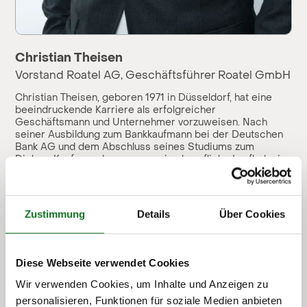
Christian Theisen
Vorstand Roatel AG, Geschäftsführer Roatel GmbH
Christian Theisen, geboren 1971 in Düsseldorf, hat eine
beeindruckende Karriere als erfolgreicher
Geschäftsmann und Unternehmer vorzuweisen. Nach
seiner Ausbildung zum Bankkaufmann bei der Deutschen
Bank AG und dem Abschluss seines Studiums zum
Diplom-Kaufmann begann er seine berufliche Laufbahn im
familieneigenen Immobilienunternehmen. Im Jahr 2002
wechselte er als Geschäftsführer zu dem von Ralf-Peter
Kals mitgegründeten deutschen Briefdienstunternehmen
FIRST MAIL. Dieses wurde im Jahr 2003 durch die
Zustimmung
Details
Über Cookies
Deutsche Post AG akquiriert. Zwei Jahre später gründete
er mit Ralf-Peter Kals das
Briefkonsolidierungsunternehmen freesort, das im Zuge
eines Börsengangs in die Francotyp Postalia-Gruppe
Diese Webseite verwendet Cookies
integriert wurde und danach signifikant wuchs. Nach
seinem Austritt aus freesort widmete sich Christian
Wir verwenden Cookies, um Inhalte und Anzeigen zu
Theisen ab 2007 eigenen Investitionsvorhaben. Als
personalisieren, Funktionen für soziale Medien anbieten