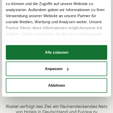
Partner der Investment-Boutique seedVC setzt er sein
zu können und die Zugriffe auf unsere Website zu
umfangreiches Wissen und Netzwerk ein, um innovative
Start-Ups zu unterstützen. Im Jahr 2019 gründete Herr
analysieren. Außerdem geben wir Informationen zu Ihrer
Theisen gemeinsam mit Ralf-Peter Kals und Martin Swart
Verwendung unserer Website an unsere Partner für
die roatel GmbH und führt seitdem als Vorstand die neu
soziale Medien, Werbung und Analysen weiter. Unsere
gegründete Roatel Holding AG.
Partner führen diese Informationen möglicherweise mit
Interview ansehen
weiteren Daten zusammen, die Sie ihnen bereitgestellt
haben oder die sie im Rahmen Ihrer Nutzung der Dienste
gesammelt haben.
Alle zulassen
Anpassen
Meilensteine
Eine Idee erobert den
Ablehnen
Markt
Roatel verfolgt das Ziel, ein flächendeckendes Netz
von Hotels in Deutschland und Europa zu