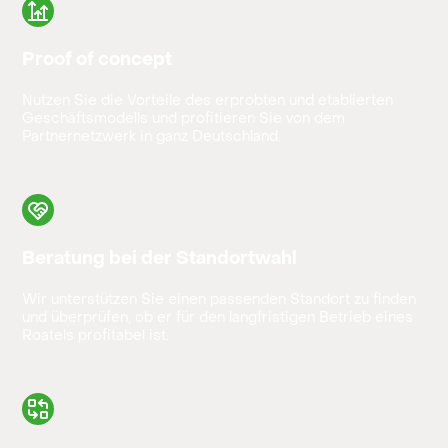
Proof of concept
Nutzen Sie die Vorteile des erprobten und etablierten
Geschäftsmodells und profitieren Sie von dem
Partnernetzwerk in ganz Deutschland.
Beratung bei der Standortwahl
Wir unterstützen Sie einen passenden Standort zu finden
und überprüfen, ob er für den langfristigen Betrieb eines
Roatels profitabel ist.