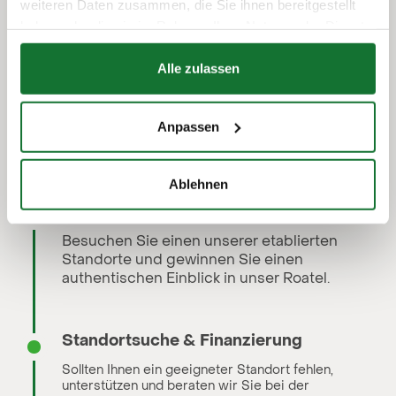
weiteren Daten zusammen, die Sie ihnen bereitgestellt
haben oder die sie im Rahmen Ihrer Nutzung der Dienste
gesammelt haben.
Persönliches Erstgespräch
Alle zulassen
Nichts ist so wertvoll wie das direkte
Gespräch. Wir erklären Ihnen unser
Anpassen
Franchise-Konzept ausführlich und
beantworten alle offenen Fragen.
Ablehnen
Besichtigung Pilotbetrieb
Besuchen Sie einen unserer etablierten
Standorte und gewinnen Sie einen
authentischen Einblick in unser Roatel.
Standortsuche & Finanzierung
Sollten Ihnen ein geeigneter Standort fehlen,
unterstützen und beraten wir Sie bei der