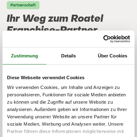
Partnerschaft
Ihr Weg zum Roatel
Franchise-Partner
Unsere Suche nach Franchise-Partnern geht über
die bloße Geschäftsführung hinaus – wir suchen
Zustimmung
Details
Über Cookies
Menschen mit Pioniergeist, die bereit sind,
innovative Ideen in die Tat umzusetzen.
Diese Webseite verwendet Cookies
Franchise-Partner werden
Wir verwenden Cookies, um Inhalte und Anzeigen zu
personalisieren, Funktionen für soziale Medien anbieten
zu können und die Zugriffe auf unsere Website zu
Kontaktaufnahme
analysieren. Außerdem geben wir Informationen zu Ihrer
Verwendung unserer Website an unsere Partner für
Der erste Schritt zur Franchise-
Partnerschaft. Füllen Sie hierzu einfach unser
soziale Medien, Werbung und Analysen weiter. Unsere
Anfrageformular
aus und beantworten ein
Partner führen diese Informationen möglicherweise mit
paar Fragen.