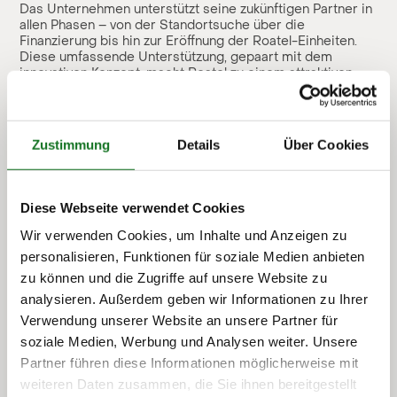
Das Unternehmen unterstützt seine zukünftigen Partner in
allen Phasen – von der Standortsuche über die
Finanzierung bis hin zur Eröffnung der Roatel-Einheiten.
Diese umfassende Unterstützung, gepaart mit dem
innovativen Konzept, macht Roatel zu einem attraktiven
Partner für Unternehmer, die in einem wachsenden
Marktsegment Fuß fassen wollen.
"Wir freuen uns darauf, die Planungen mit unseren ersten
Zustimmung
Details
Über Cookies
Interessenten weiter voranzutreiben und sind
zuversichtlich, dass wir schon bald neue Roatel-Standorte
eröffnen werden", fügte Frau Amelie Riemann, Franchise
Managerin bei Roatel, hinzu.
Diese Webseite verwendet Cookies
Die erfolgreiche Präsenz auf der Franchise EXPO23 ist
Wir verwenden Cookies, um Inhalte und Anzeigen zu
ein klares Zeichen dafür, dass Roatel bereit ist, seine
personalisieren, Funktionen für soziale Medien anbieten
Präsenz auf dem Markt zu erweitern und mit engagierten
Partnern gemeinsam zu wachsen.
zu können und die Zugriffe auf unsere Website zu
analysieren. Außerdem geben wir Informationen zu Ihrer
Pressekontakt Roatel
Verwendung unserer Website an unsere Partner für
soziale Medien, Werbung und Analysen weiter. Unsere
Louisa Rösler
Partner führen diese Informationen möglicherweise mit
Marketing & Sales
Telefon: +49 (0) 1577 7413 520
weiteren Daten zusammen, die Sie ihnen bereitgestellt