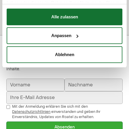
E-Mail:
louisa.roesler@roatel.de
haben oder die sie im Rahmen Ihrer Nutzung der Dienste
gesammelt haben.
Alle zulassen
Anpassen
Relevante Inhalte für unsere Partner
Ablehnen
In unserem exklusiven Newsletter für Standort- und
Franchisepartner erhalten Sie regelmäßig relevante
Inhalte.
Mit der Anmeldung erklären Sie sich mit den
Datenschutzrichtlinien
einverstanden und geben Ihr
Einverständnis, Updates von Roatel zu erhalten.