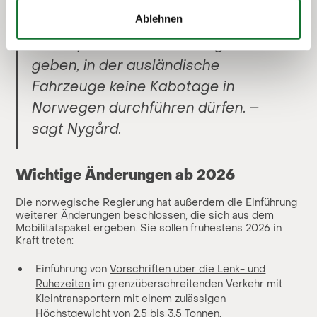
Tagen ausgeführt werden, aber
Ablehnen
nach dem letzten Auftrag wird es
eine 'Sperrfrist’ von vier Tagen
geben, in der ausländische
Fahrzeuge keine Kabotage in
Norwegen durchführen dürfen. –
sagt Nygård.
Wichtige Änderungen ab 2026
Die norwegische Regierung hat außerdem die Einführung
weiterer Änderungen beschlossen, die sich aus dem
Mobilitätspaket ergeben. Sie sollen frühestens 2026 in
Kraft treten:
Einführung von
Vorschriften über die Lenk- und
Ruhezeiten
im grenzüberschreitenden Verkehr mit
Kleintransportern mit einem zulässigen
Höchstgewicht von 2,5 bis 3,5 Tonnen.