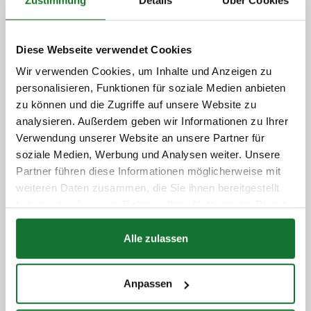
alle acht Wochen zu einer
Betriebszentrale in ihrem
Heimatland zurückkehren. – erklärt
Diese Webseite verwendet Cookies
die Regierung in der Mitteilung.
Wir verwenden Cookies, um Inhalte und Anzeigen zu
personalisieren, Funktionen für soziale Medien anbieten
zu können und die Zugriffe auf unsere Website zu
Zwischen aufeinanderfolgenden Kabotagefahrten in
analysieren. Außerdem geben wir Informationen zu Ihrer
ein und demselben Land wird eine so genannte
Verwendung unserer Website an unsere Partner für
„Cooling-Off”-Phase von vier Tagen ab Ende der
soziale Medien, Werbung und Analysen weiter. Unsere
letzten Kabotagefahrt eingeführt (während dieser vier
Tage dürfen ausländische Fahrzeuge keine
Partner führen diese Informationen möglicherweise mit
Kabotagefahrten in Norwegen durchführen).
weiteren Daten zusammen, die Sie ihnen bereitgestellt
haben oder die sie im Rahmen Ihrer Nutzung der Dienste
gesammelt haben.
"Wir verschärfen die
Alle zulassen
Kabotagebestimmungen. Im
Güterverkehr können wie bisher drei
Anpassen
Aufträge innerhalb von sieben