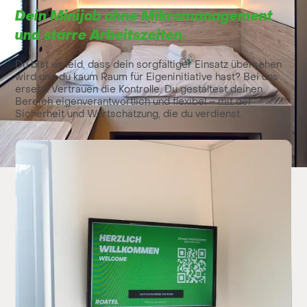
Dein Minijob ohne Mikromanagement
und starre Arbeitszeiten.
Du bist es leid, dass dein sorgfältiger Einsatz übersehen
wird und du kaum Raum für Eigeninitiative hast? Bei uns
ersetzt Vertrauen die Kontrolle. Du gestaltest deinen
Bereich eigenverantwortlich und flexibel – mit der
Sicherheit und Wertschätzung, die du verdienst.