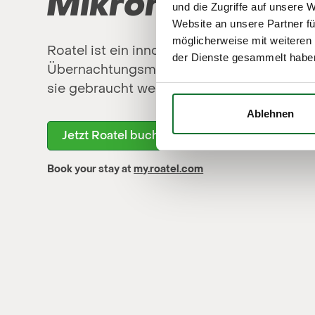
Mikrohotels
und die Zugriffe auf unsere 
Website an unsere Partner fü
möglicherweise mit weiteren
Roatel ist ein innovatives Hotelkonzept, das
der Dienste gesammelt habe
2
Übernachtungsmöglichkeiten auf 7,5 m
do
sie gebraucht werden.
Ablehnen
Jetzt Roatel buchen
Book your stay at
my.roatel.com